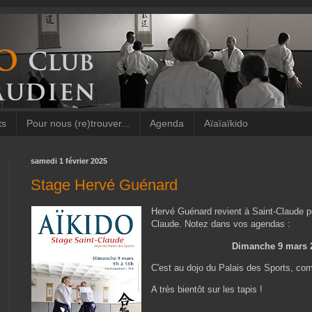
ts
Pour nous (re)trouver...
Agenda
Aïaïaïkido
samedi 1 février 2025
Stage Hervé Guénard
Hervé Guénard revient à Saint-Claude p
Claude. Notez dans vos agendas :
Dimanche 9 mars 2
C'est au dojo du Palais des Sports, co
A très bientôt sur les tapis !