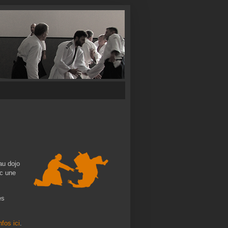
 au dojo
ec une
es
nfos ici
.