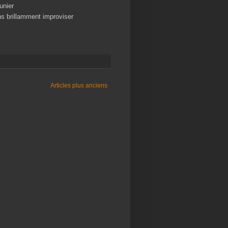
unier
ns brillamment improviser
Articles plus anciens